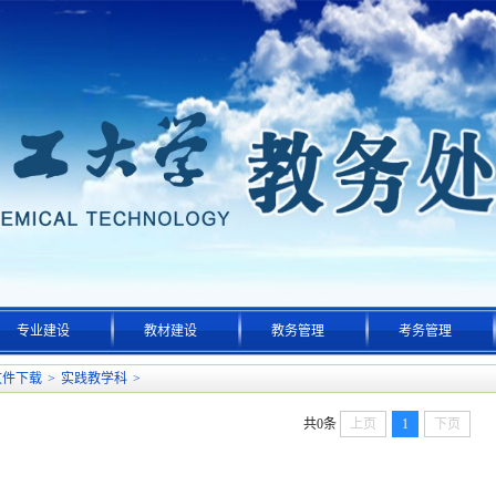
专业建设
教材建设
教务管理
考务管理
文件下载
>
实践教学科
>
共0条
上页
1
下页