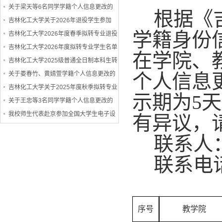
教学培训会
关于梁天等6名同学学籍个人信息更改的
根据《
公示
吉林化工大学关于2026年退役学生参加
学籍身份
“专升本”免试资格的公示
吉林化工大学2026年度春季拟转专业退役
学生名单公示
吉林化工大学2026年度拟转专业学生名单
在学院、
公示
吉林化工大学2025级普通全日制本科生转
专业接收计划及条件一览表公示
关于娄春竹、黄婧萱学籍个人信息更改的
个人信息
公示
吉林化工大学关于2025年度秋季拟转专业
示期为5天
学生名单公示的通告
关于王忠等3名同学学籍个人信息更改的
公示
我校师生代表赴京参加全国大学生电子设
有异议，
计竞赛颁奖
联系人
联系电
序号
教学院